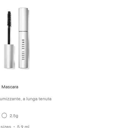
 Mascara
umizzante, a lunga tenuta
2.5g
 sizes
5.9 ml