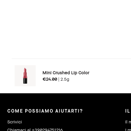
Mini Crushed Lip Color
€24.00
|
2.5g
COME POSSIAMO AIUTARTI?
I
Scrivici
Il 
Chiamaci al +390294751216
I m