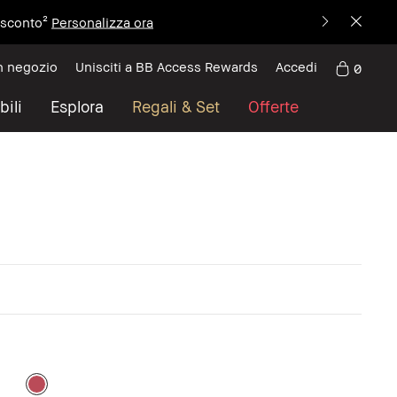
i sconto²
Personalizza ora
n negozio
Unisciti a BB Access Rewards
Accedi
0
bili
Esplora
Regali & Set
Offerte