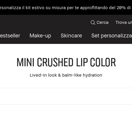
ersonalizza il kit estivo su misura per te approfittando del 20% d
Cerca
Trova u
estseller
Make-up
Skincare
Set personalizza
Mini Crushed Lip Color
Lived-in look & balm-like hydration