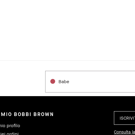
Babe
L MIO BOBBI BROWN
mio profilo
Consulta la
iei ordini