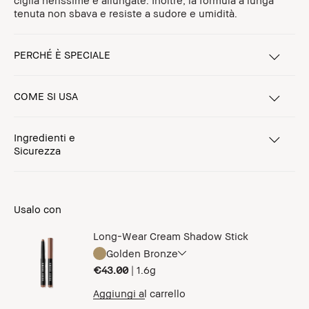
ciglia nerissime e allungate. Inoltre, la formula a lunga
tenuta non sbava e resiste a sudore e umidità.
PERCHÉ È SPECIALE
COME SI USA
Ingredienti e
Sicurezza
Usalo con
Long-Wear Cream Shadow Stick
Golden Bronze
€43.00
|
1.6g
Aggiungi al carrello