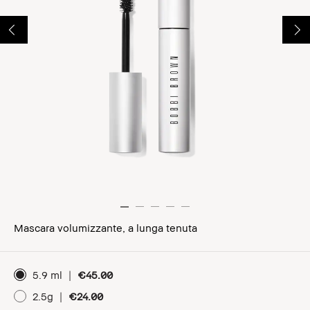
Mascara volumizzante, a lunga tenuta
5.9 ml
|
€45.00
2.5g
|
€24.00