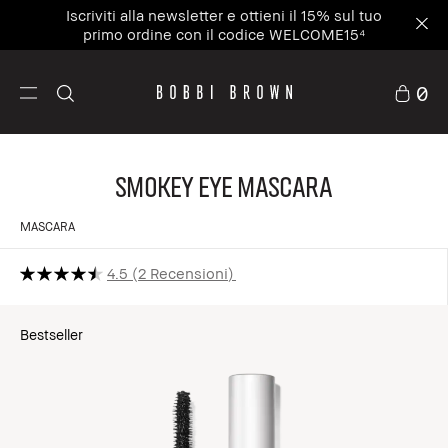
Iscriviti alla newsletter e ottieni il 15% sul tuo
primo ordine con il codice WELCOME15⁴
0
Smokey Eye Mascara
MASCARA
4.5
2 Recensioni
Bestseller