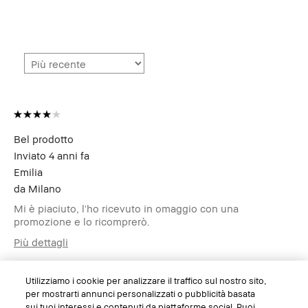
Bel prodotto
Inviato
4 anni fa
Emilia
da
Milano
Mi è piaciuto, l'ho ricevuto in omaggio con una
promozione e lo ricomprerò.
Più dettagli
Età
25-34
Sì, mi sento di raccomandare ad un amico
Benefici del Prodotto
A lunga tenuta
Utilizziamo i cookie per analizzare il traffico sul nostro sito,
per mostrarti annunci personalizzati o pubblicità basata
Questa recensione è stata utile?
sui tuoi interessi e contenuti da piattaforme social. Puoi