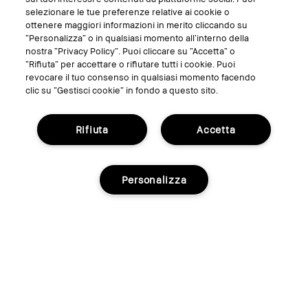
0
0
segnalare questa recensione
selezionare le tue preferenze relative ai cookie o
ottenere maggiori informazioni in merito cliccando su
“Personalizza” o in qualsiasi momento all’interno della
nostra “Privacy Policy”. Puoi cliccare su “Accetta” o
“Rifiuta” per accettare o rifiutare tutti i cookie. Puoi
revocare il tuo consenso in qualsiasi momento facendo
clic su “Gestisci cookie” in fondo a questo sito.
Niente Grumi!
Rifiuta
Accetta
Inviato
5 anni fa
Giulia
da
Milano
Personalizza
Super Mascara! Dura tutto il giorno e soprattutto non crea
grumi!
Più dettagli
Età
19-24
Sì, mi sento di raccomandare ad un amico
Benefici del Prodotto
A lunga tenuta, Risultati visibili
Questa recensione è stata utile?
1
0
segnalare questa recensione