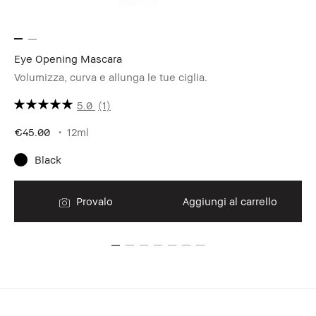
Eye Opening Mascara
Sh
Volumizza, curva e allunga le tue ciglia.
Po
5.0
(1)
€45.00
12ml
€5
Black
Provalo
Aggiungi al carrello