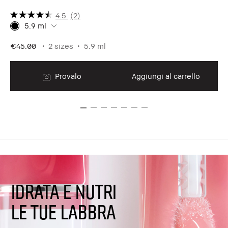
4.5
(2)
5.9 ml
€45.00
2 sizes
5.9 ml
€7
Provalo
Aggiungi al carrello
IDRATA E NUTRI
LE TUE LABBRA