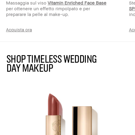
Massaggia sul viso
Vitamin Enriched Face Base
St
per ottenere un effetto rimpolpato e per
SP
preparare la pelle al make-up.
in
Acquista ora
Ac
Shop Timeless Wedding
Day Makeup