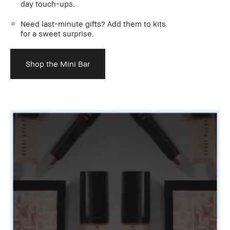
day touch-ups.
Need last-minute gifts? Add them to kits
for a sweet surprise.
Shop the Mini Bar