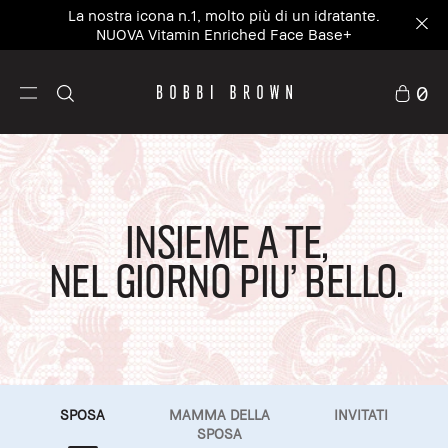
Preparati in 5 minuti - personalizza il kit estivo su
misura per te approfittando del 20% di sconto²
0
INSIEME A TE,
NEL GIORNO PIU’ BELLO.
SPOSA
MAMMA DELLA
INVITATI
SPOSA