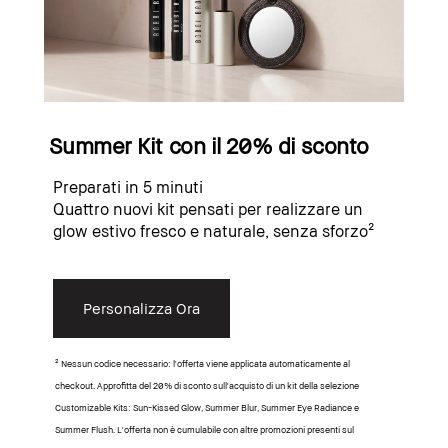
Summer Kit con il 20% di sconto
Preparati in 5 minuti
Quattro nuovi kit pensati per realizzare un
glow estivo fresco e naturale, senza sforzo²
Personalizza Ora
² Nessun codice necessario: l'offerta viene applicata automaticamente al
checkout. Approfitta del 20% di sconto sull'acquisto di un kit della selezione
Customizable Kits: Sun-Kissed Glow, Summer Blur, Summer Eye Radiance e
Summer Flush. L'offerta non è cumulabile con altre promozioni presenti sul