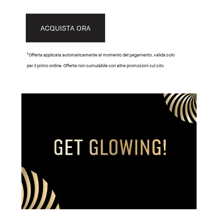
ACQUISTA ORA
4
Offerta applicata automaticamente al momento del pagamento, valida solo
per il primo ordine. Offerta non cumulabile con altre promozioni sul sito.