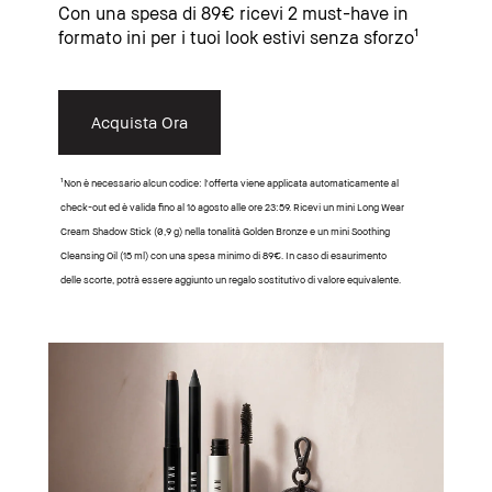
Con una spesa di 89€ ricevi 2 must-have in
formato ini per i tuoi look estivi senza sforzo¹
Acquista Ora
¹Non è necessario alcun codice: l'offerta viene applicata automaticamente al
check-out ed è valida fino al 16 agosto alle ore 23:59. Ricevi un mini Long Wear
Cream Shadow Stick (0,9 g) nella tonalità Golden Bronze e un mini Soothing
Cleansing Oil (15 ml) con una spesa minimo di 89€. In caso di esaurimento
delle scorte, potrà essere aggiunto un regalo sostitutivo di valore equivalente.