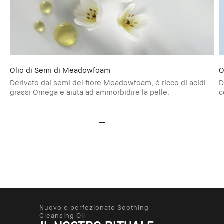
Olio di Semi di Meadowfoam
O
Derivato dai semi del fiore Meadowfoam, è ricco di acidi
D
grassi Omega e aiuta ad ammorbidire la pelle.
c
Nuovo e perfezionato Soothing
Cleansing Oil