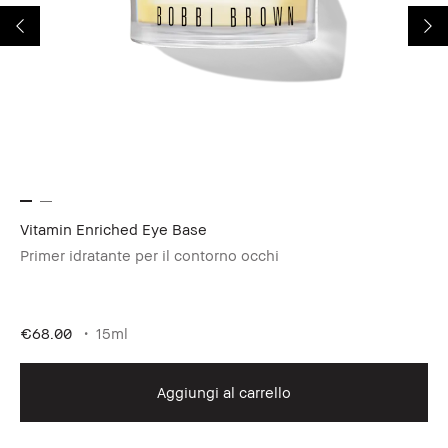
Vitamin Enriched Eye Base
We
Primer idratante per il contorno occhi
Fo
€6
€68.00
15ml
Aggiungi al carrello