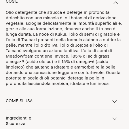
COS’È
Olio detergente che strucca e deterge in profondità.
Arricchito con una miscela di oli botanici di derivazione
vegetale, scioglie delicatamente le impurità superficiali e,
grazie alla sua formulazione, rimuove anche il trucco di
lunga durata. La noce di Kukui, l'olio di semi di girasole e
l'olio di Tsubaki presenti nella formula aiutano a nutrire la
pelle, mentre l'olio d'oliva, l'olio di Jojoba e l'olio di
Tamanù svolgono un azione lenitiva. L'olio di semi di
Meadowfoam contiene, invece, l'85% di acidi grassi
omega-9 (acido oleico) e il 15% di omega-6 (acido
linoleico) che aiutano a idratare e ammorbidire la pelle
donando una sensazione leggera e confortevole. Questa
potente miscela di oli botanici deterge la pelle in
profondità lasciandola morbida, idratata e luminosa.
COME SI USA
Ingredienti e
Sicurezza