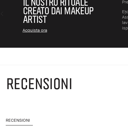
IL NOSTRO RITUALE
Pr
CREATO DAI MAKEUP
Ero
ARTIST
Ass
la
isp
Acquista ora
RECENSIONI
RECENSIONI