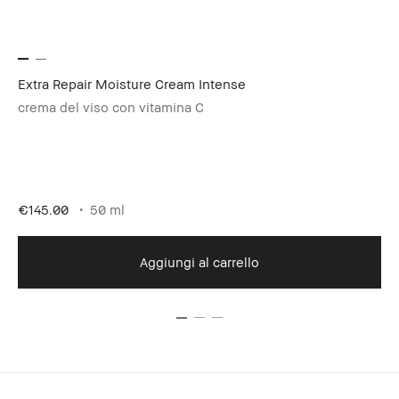
Extra Repair Moisture Cream Intense
Ex
crema del viso con vitamina C
Tr
€1
€145.00
50 ml
Te
Aggiungi al carrello