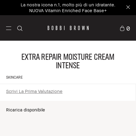
La nostra icona n.1, molto più di un idratante.
NUOVA Vitamin Enriched Face Base+
0
Extra Repair Moisture Cream
Intense
SKINCARE
Scrivi La Prima Valutazione
Ricarica disponibile