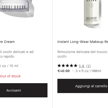
ye Cream
Instant Long-Wear Makeup R
i occhi delicati e ad
Rimozione delicata del trucco
o rapido
occhi
5 oz./ 15 ml
5.0
(2)
€40.00
3.4 fl.oz./100ml
 Out of Stock
Aggiungi al carrello
Avvisami