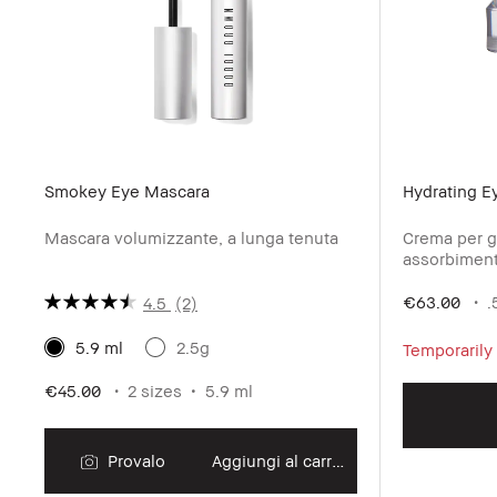
Smokey Eye Mascara
Hydrating E
Mascara volumizzante, a lunga tenuta
Crema per gl
assorbiment
€63.00
.
4.5
(2)
5.9 ml
2.5g
Temporarily
€45.00
2 sizes
5.9 ml
Provalo
Aggiungi al carrello