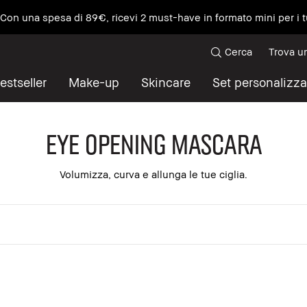
e Con una spesa di 89€, ricevi 2 must-have in formato mini per i t
Cerca
Trova u
estseller
Make-up
Skincare
Set personalizza
Eye Opening Mascara
Volumizza, curva e allunga le tue ciglia.