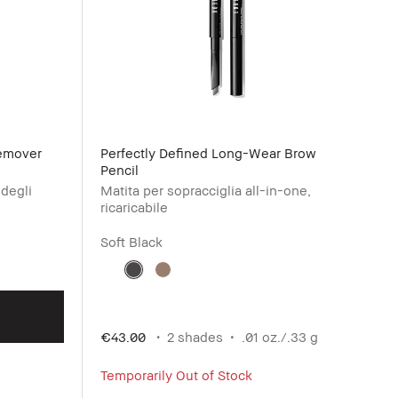
emover
Perfectly Defined Long-Wear Brow
Pencil
 degli
Matita per sopracciglia all-in-one,
ricaricabile
Soft Black
€43.00
2 shades
.01 oz./.33 g
Temporarily Out of Stock