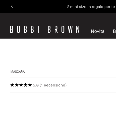
2 mini size in regalo per t
Novità
B
MASCARA
5.0
1 Recensione
Bestseller