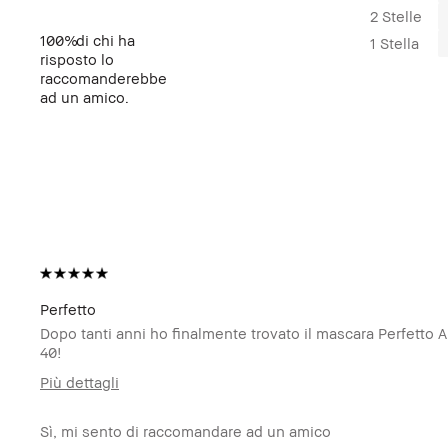
2 Stelle
100%
di chi ha
1 Stella
risposto lo
raccomanderebbe
ad un amico.
Perfetto
Dopo tanti anni ho finalmente trovato il mascara Perfetto A
40!
Più dettagli
Età
35-44
Sì, mi sento di raccomandare ad un amico
Esigenza/e
Iperpigmentazione