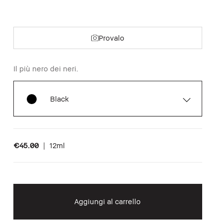
Provalo
Il più nero dei neri.
Black
€45.00
|
12ml
Aggiungi al carrello