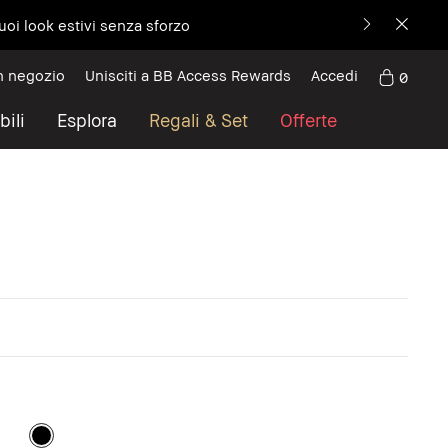
uoi look estivi senza sforzo
n negozio
Unisciti a BB Access Rewards
Accedi
0
bili
Esplora
Regali & Set
Offerte