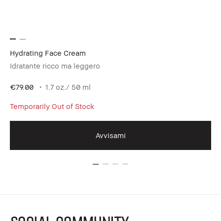
Hydrating Face Cream
Co
Idratante ricco ma leggero
Co
€2
€79.00
1.7 oz./ 50 ml
Temporarily Out of Stock
Avvisami