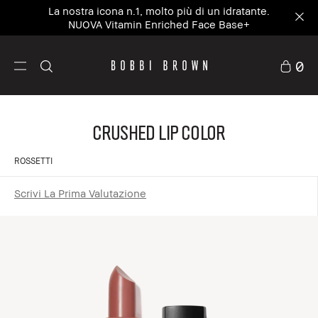
La nostra icona n.1, molto più di un idratante.
NUOVA Vitamin Enriched Face Base+
0
Crushed Lip Color
ROSSETTI
Scrivi La Prima Valutazione