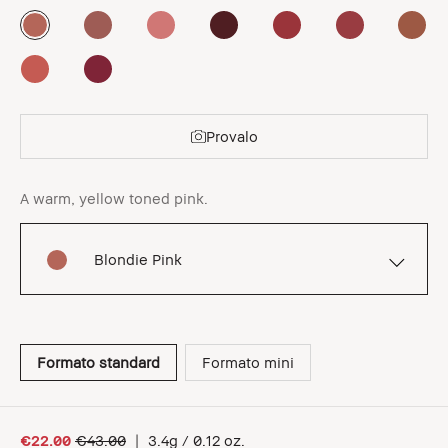
Provalo
A warm, yellow toned pink.
Blondie Pink
Formato standard
Formato mini
€22.00
€43.00
|
3.4g / 0.12 oz.