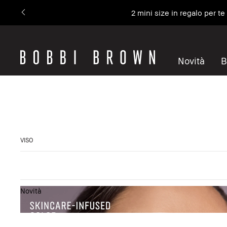
2 mini size in regalo per t
Novità
B
VISO
Novità
Mostra