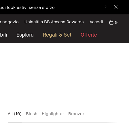
uoi look estivi senza sforzo
n negozio
Unisciti a BB Access Rewards
Accedi
0
bili
Esplora
Regali & Set
Offerte
All
(10)
Blush
Highlighter
Bronzer