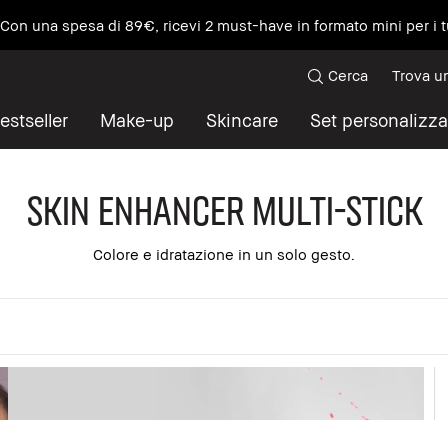
e Con una spesa di 89€, ricevi 2 must-have in formato mini per i t
Cerca
Trova u
estseller
Make-up
Skincare
Set personalizza
Skin Enhancer Multi-Stick
Colore e idratazione in un solo gesto.
 tutto