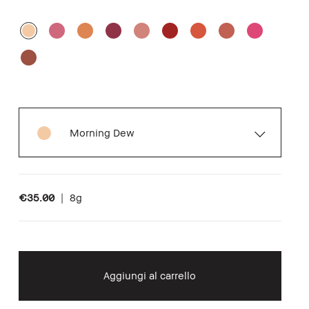
Morning Dew
€35.00
|
8g
Aggiungi al carrello