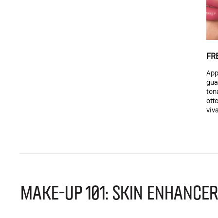
FR
Appl
gua
ton
ott
viv
Make-up 101: Skin Enhancer