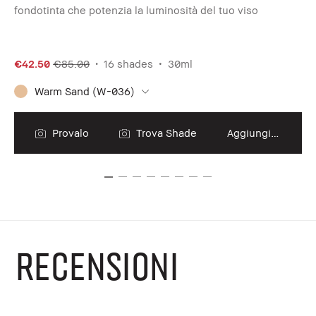
fondotinta che potenzia la luminosità del tuo viso
Po
€42.50
€85.00
16 shades
30ml
€5
Warm Sand (W-036)
Provalo
Trova Shade
Aggiungi al carrello
RECENSIONI