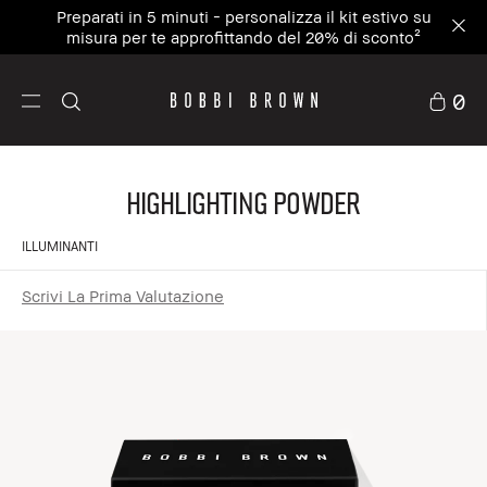
Preparati in 5 minuti - personalizza il kit estivo su
misura per te approfittando del 20% di sconto²
0
Highlighting Powder
ILLUMINANTI
Scrivi La Prima Valutazione