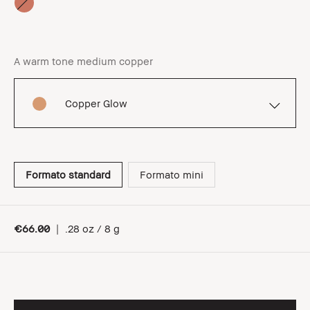
A warm tone medium copper
Copper Glow
Formato standard
Formato mini
€66.00
|
.28 oz / 8 g