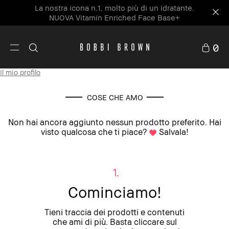
La nostra icona n.1, molto più di un idratante.
NUOVA Vitamin Enriched Face Base+
0
Il mio profilo
COSE CHE AMO
Non hai ancora aggiunto nessun prodotto preferito. Hai
visto qualcosa che ti piace?
Salvala!
1.
Cominciamo!
Tieni traccia dei prodotti e contenuti
che ami di più. Basta cliccare sul