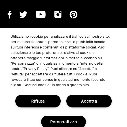
Utilizziamo i cookie per analizzare il traffico sul nostro sito,
per mostrarti annunci personalizzati o pubblicità basata
sui tuoi interessi e contenuti da piattaforme social. Puoi
selezionare le tue preferenze relative ai cookie o
ottenere maggiori informazioni in merito cliccando su
“Personalizza” o in qualsiasi momento all’interno della
GESTISCI I COOKIE DEL SITO
nostra “Privacy Policy”. Puoi cliccare su “Accetta” o
TERMINI E CONDIZIONI
“Rifiuta” per accettare o rifiutare tutti i cookie. Puoi
revocare il tuo consenso in qualsiasi momento facendo
INFORMATIVA SULLA PRIVACY
clic su “Gestisci cookie” in fondo a questo sito.
REGOLAMENTO PROMO
Rifiuta
Accetta
RICICLA I TUOI PRODOTTI
Personalizza