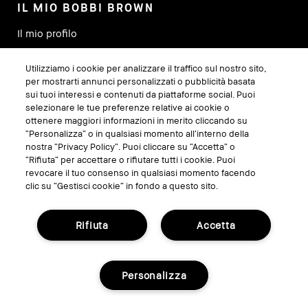
IL MIO BOBBI BROWN
Il mio profilo
I miei ordini
Utilizziamo i cookie per analizzare il traffico sul nostro sito,
Trova un punto vendita
per mostrarti annunci personalizzati o pubblicità basata
Traccia il mio ordine
sui tuoi interessi e contenuti da piattaforme social. Puoi
selezionare le tue preferenze relative ai cookie o
ottenere maggiori informazioni in merito cliccando su
SEGUICI SU
“Personalizza” o in qualsiasi momento all’interno della
nostra “Privacy Policy”. Puoi cliccare su “Accetta” o
“Rifiuta” per accettare o rifiutare tutti i cookie. Puoi
revocare il tuo consenso in qualsiasi momento facendo
clic su “Gestisci cookie” in fondo a questo sito.
Rifiuta
Accetta
Personalizza
GESTISCI I COOKIE DEL SITO