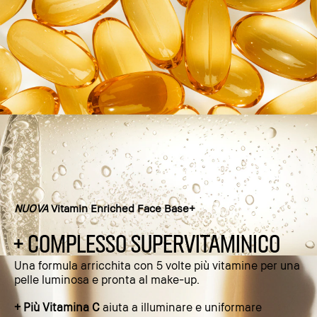
NUOVA
Vitamin Enriched Face Base+
+ COMPLESSO SUPERVITAMINICO
Una formula arricchita con 5 volte più vitamine per una
pelle luminosa e pronta al make-up.
+ Più Vitamina C
aiuta a illuminare e uniformare