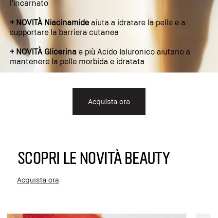
l'incarnato
+ NOVITÀ Niacinamide
aiuta a idratare la pelle e a
supportare la barriera cutanea
+ NOVITÀ Glicerina
e più Acido Ialuronico aiutano a
mantenere la pelle morbida e idratata
Acquista ora
SCOPRI LE NOVITÀ BEAUTY
Acquista ora