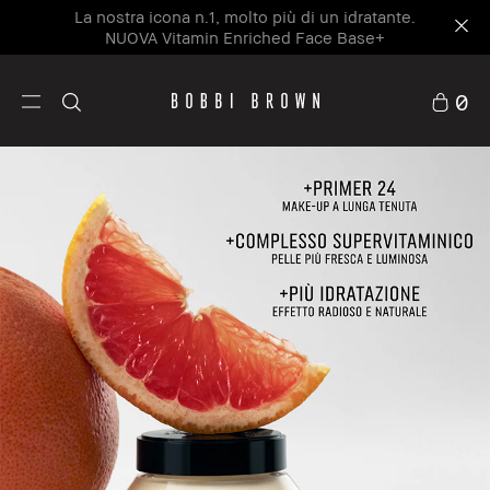
La nostra icona n.1, molto più di un idratante.
NUOVA Vitamin Enriched Face Base+
0