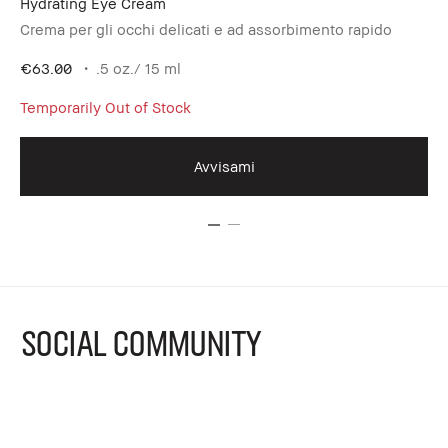
Hydrating Eye Cream
Co
Crema per gli occhi delicati e ad assorbimento rapido
Pe
€63.00
.5 oz./ 15 ml
€4
Temporarily Out of Stock
Te
Avvisami
SOCIAL COMMUNITY