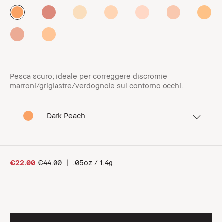
Pesca scuro; ideale per correggere discromie
marroni/grigiastre/verdognole sul contorno occhi.
Dark Peach
€22.00
€44.00
|
.05oz / 1.4g