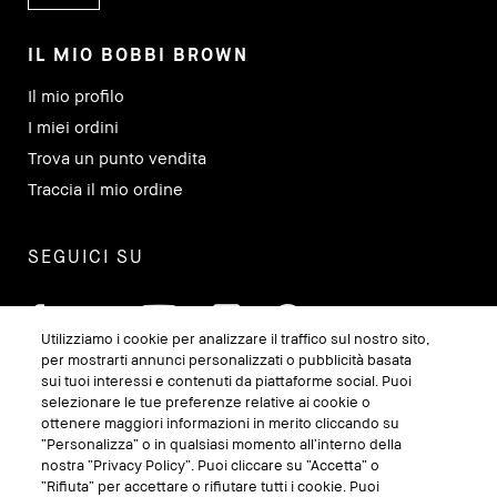
IL MIO BOBBI BROWN
Il mio profilo
I miei ordini
Trova un punto vendita
Traccia il mio ordine
SEGUICI SU
Utilizziamo i cookie per analizzare il traffico sul nostro sito,
per mostrarti annunci personalizzati o pubblicità basata
sui tuoi interessi e contenuti da piattaforme social. Puoi
selezionare le tue preferenze relative ai cookie o
ottenere maggiori informazioni in merito cliccando su
“Personalizza” o in qualsiasi momento all’interno della
nostra “Privacy Policy”. Puoi cliccare su “Accetta” o
“Rifiuta” per accettare o rifiutare tutti i cookie. Puoi