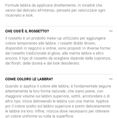
Formule labbra da applicare direttamente, in tonalità che
vanno dal delicato all’intenso, pensate per valorizzare ogni
incarnato e look.
CHE COS’È IL ROSSETTO?
Il rossetto è un prodotto make-up utilizzato per aggiungere
colore temporaneo alle labbra. I rossetti Bobbi Brown,
disponibili in negozio e online, sono proposti in diverse forme:
dal rossetto tradizionale al gloss, alla matita labbra e altro
ancora. Il tipo di rossetto da scegliere dipende dalla coprenza,
dal finish, dalla durata e dal look desiderato.
COME COLORO LE LABBRA?
Quando si applica il colore alle labbra, è fondamentale seguire
attentamente la loro forma naturale, che siano piene, con
maggiore volume sul labbro superiore, sottili, arrotondate o di
altro tipo. Inizia delineando le labbra con una matita. Applica
poi il colore scelto sul labbro superiore e premi delicatamente
le labbra tra loro. Infine, ritocca dove necessario per ottenere
un colore uniforme su tutta la superficie.