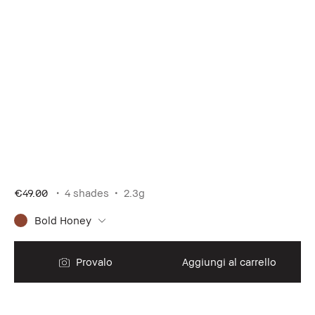
€49.00
4 shades
2.3g
Bold Honey
Provalo
Aggiungi al carrello