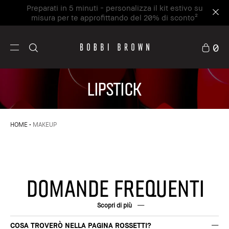
Preparati in 5 minuti - personalizza il kit estivo su
misura per te approfittando del 20% di sconto²
0
LIPSTICK
HOME
MAKEUP
DOMANDE FREQUENTI
Scopri di più
COSA TROVERÒ NELLA PAGINA ROSSETTI?