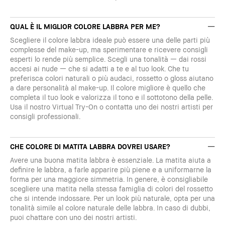
QUAL È IL MIGLIOR COLORE LABBRA PER ME?
Scegliere il colore labbra ideale può essere una delle parti più
complesse del make-up, ma sperimentare e ricevere consigli
esperti lo rende più semplice. Scegli una tonalità — dai rossi
accesi ai nude — che si adatti a te e al tuo look. Che tu
preferisca colori naturali o più audaci, rossetto o gloss aiutano
a dare personalità al make-up. Il colore migliore è quello che
completa il tuo look e valorizza il tono e il sottotono della pelle.
Usa il nostro Virtual Try-On o contatta uno dei nostri artisti per
consigli professionali.
CHE COLORE DI MATITA LABBRA DOVREI USARE?
Avere una buona matita labbra è essenziale. La matita aiuta a
definire le labbra, a farle apparire più piene e a uniformarne la
forma per una maggiore simmetria. In genere, è consigliabile
scegliere una matita nella stessa famiglia di colori del rossetto
che si intende indossare. Per un look più naturale, opta per una
tonalità simile al colore naturale delle labbra. In caso di dubbi,
puoi chattare con uno dei nostri artisti.