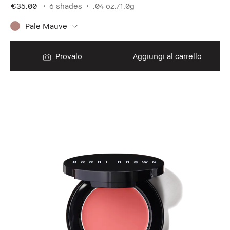
€35.00
6 shades
.04 oz./1.0g
Pale Mauve
Provalo
Aggiungi al carrello