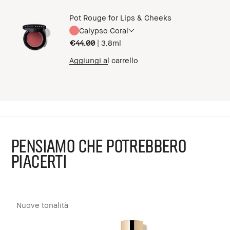
Pot Rouge for Lips & Cheeks
Calypso Coral
€44.00
|
3.8ml
Aggiungi al carrello
PENSIAMO CHE POTREBBERO
PIACERTI
Nuove tonalità
B