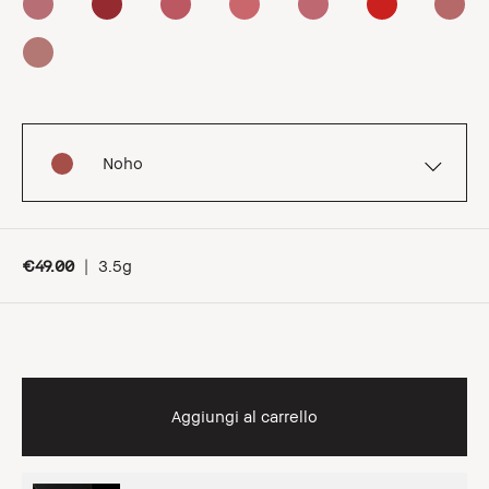
Noho
€49.00
|
3.5g
Aggiungi al carrello