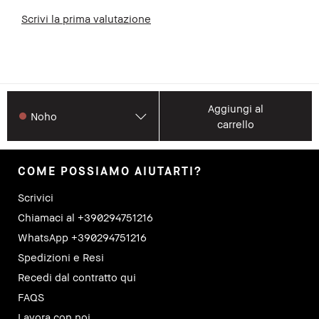
Scrivi la prima valutazione
Aggiungi al
Noho
carrello
COME POSSIAMO AIUTARTI?
Scrivici
Chiamaci al +390294751216
WhatsApp +390294751216
Spedizioni e Resi
Recedi dal contratto qui
FAQS
Lavora con noi