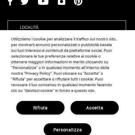
Utilizziamo i cookie per analizzare il traffico sul nostro sito,
per mostrarti annunci personalizzati o pubblicità basata
sui tuoi interessi e contenuti da piattaforme social. Puoi
GESTISCI I COOKIE DEL SITO
selezionare le tue preferenze relative ai cookie o
ottenere maggiori informazioni in merito cliccando su
TERMINI E CONDIZIONI
“Personalizza” o in qualsiasi momento all’interno della
nostra “Privacy Policy”. Puoi cliccare su “Accetta” o
INFORMATIVA SULLA PRIVACY
“Rifiuta” per accettare o rifiutare tutti i cookie. Puoi
REGOLAMENTO PROMO
revocare il tuo consenso in qualsiasi momento facendo
clic su “Gestisci cookie” in fondo a questo sito.
RICICLA I TUOI PRODOTTI
Rifiuta
Accetta
© Bobbi Brown Professional Cosmetics, Inc.
Tutti i diritti riservati.
Personalizza