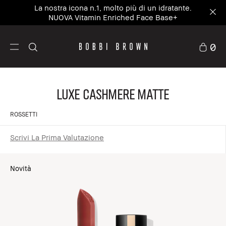
La nostra icona n.1, molto più di un idratante.
NUOVA Vitamin Enriched Face Base+
0
Luxe Cashmere Matte
ROSSETTI
Scrivi La Prima Valutazione
Novità