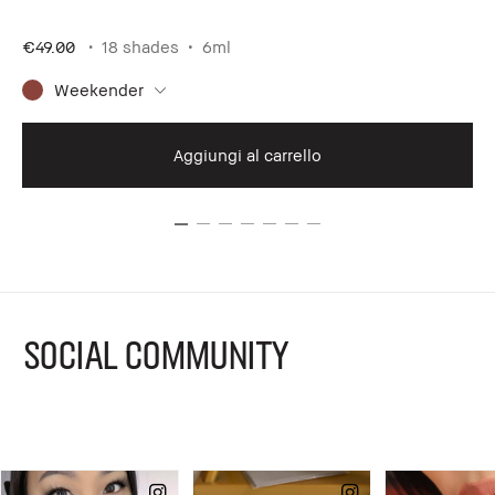
a
€49.00
18 shades
6ml
€4
Weekender
Aggiungi al carrello
SOCIAL COMMUNITY