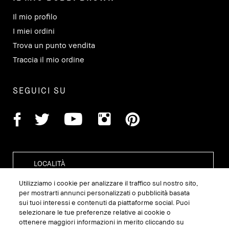
Il mio profilo
I miei ordini
Trova un punto vendita
Traccia il mio ordine
SEGUICI SU
Utilizziamo i cookie per analizzare il traffico sul nostro sito,
per mostrarti annunci personalizzati o pubblicità basata
sui tuoi interessi e contenuti da piattaforme social. Puoi
GESTISCI I COOKIE DEL SITO
selezionare le tue preferenze relative ai cookie o
ottenere maggiori informazioni in merito cliccando su
TERMINI E CONDIZIONI