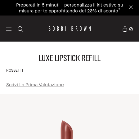
Preparati in 5 minuti - personalizza il kit estivo su
misura per te approfittando del 20% di sconto²
0
Luxe Lipstick Refill
ROSSETTI
Scrivi La Prima Valutazione