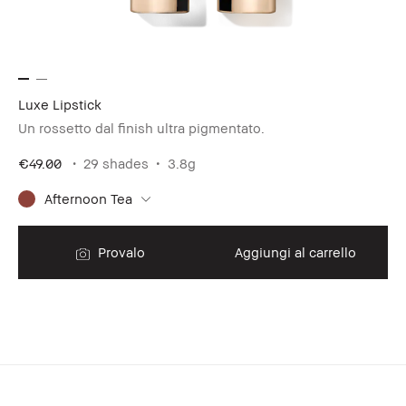
Luxe Lipstick
Un rossetto dal finish ultra pigmentato.
€49.00
29 shades
3.8g
Afternoon Tea
Provalo
Aggiungi al carrello