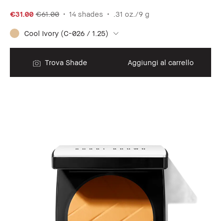
€31.00
€61.00
14 shades
.31 oz./9 g
Cool Ivory (C-026 / 1.25)
Trova Shade
Aggiungi al carrello