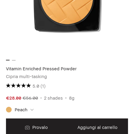
Vitamin Enriched Pressed Powder
Cipria multi-tasking
5.0
(1)
€28.00
€56.00
2 shades
8g
Peach
Provalo
Aggiungi al carrello