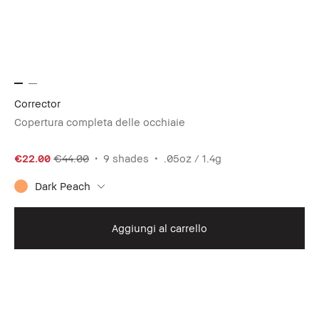
Corrector
Copertura completa delle occhiaie
€22.00
€44.00
9 shades
.05oz / 1.4g
Dark Peach
Aggiungi al carrello