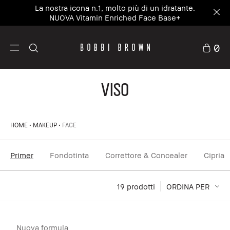
Preparati in 5 minuti - personalizza il kit estivo su
misura per te approfittando del 20% di sconto²
0
VISO
HOME
MAKEUP
FACE
Primer
Fondotinta
Correttore & Concealer
Cipria
19
 prodotti
ORDINA PER
Nuova formula