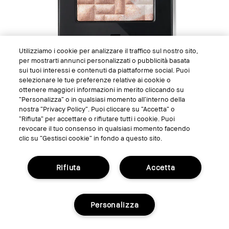
Utilizziamo i cookie per analizzare il traffico sul nostro sito,
per mostrarti annunci personalizzati o pubblicità basata
sui tuoi interessi e contenuti da piattaforme social. Puoi
selezionare le tue preferenze relative ai cookie o
ottenere maggiori informazioni in merito cliccando su
“Personalizza” o in qualsiasi momento all’interno della
Highlighting Powder
nostra “Privacy Policy”. Puoi cliccare su “Accetta” o
“Rifiuta” per accettare o rifiutare tutti i cookie. Puoi
Illuminate infuso di perle
revocare il tuo consenso in qualsiasi momento facendo
clic su “Gestisci cookie” in fondo a questo sito.
€66.00
2 shades
.28 oz./8 g
Rifiuta
Accetta
Pink Glow
Aggiungi al carrello
Personalizza