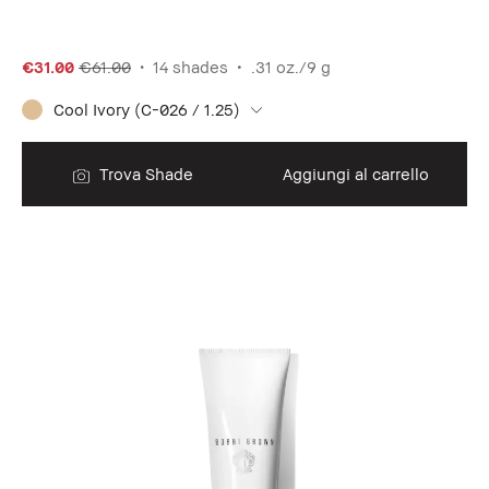
€31.00
€61.00
14 shades
.31 oz./9 g
Cool Ivory (C-026 / 1.25)
Trova Shade
Aggiungi al carrello