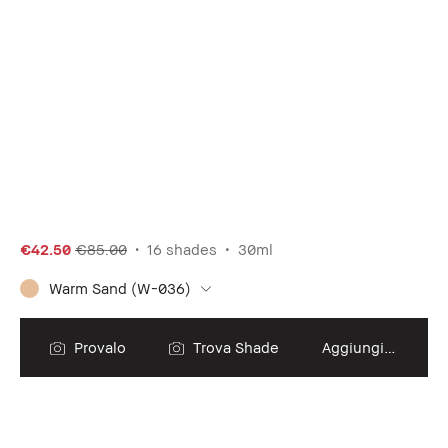
€42.50
€85.00
16 shades
30ml
Warm Sand (W-036)
Provalo
Trova Shade
Aggiungi al carrello