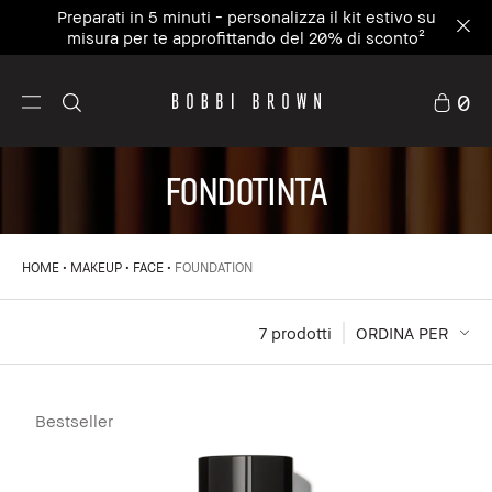
Iscriviti alla newsletter e ottieni il 15% sul tuo
primo ordine con il codice WELCOME15⁴
0
Fondotinta
HOME
MAKEUP
FACE
FOUNDATION
7
 prodotti
ORDINA PER
Bestseller