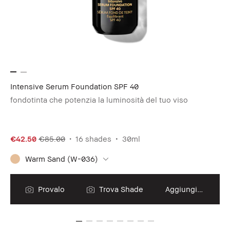
Intensive Serum Foundation SPF 40
Sh
fondotinta che potenzia la luminosità del tuo viso
Po
€42.50
€85.00
16 shades
30ml
€5
Warm Sand (W-036)
Provalo
Trova Shade
Aggiungi al carrello