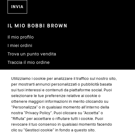
IL MIO BOBBI BROWN
Il mio profilo
I miei ordini
Trova un punto vendita
Traccia il mio ordine
Utilizziamo i cookie per analizzare il traffico sul nostro sito,
SEGUICI SU
per mostrarti annunci personalizzati o pubblicità basata
sui tuoi interessi e contenuti da piattaforme social. Puoi
selezionare le tue preferenze relative ai cookie o
ottenere maggiori informazioni in merito cliccando su
“Personalizza” o in qualsiasi momento all’interno della
nostra “Privacy Policy”. Puoi cliccare su “Accetta” o
“Rifiuta” per accettare o rifiutare tutti i cookie. Puoi
revocare il tuo consenso in qualsiasi momento facendo
clic su “Gestisci cookie” in fondo a questo sito.