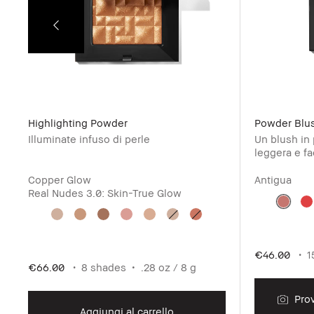
Highlighting Powder
Powder Blu
Illuminate infuso di perle
Un blush in
leggera e f
Copper Glow
Antigua
Real Nudes 3.0: Skin-True Glow
€46.00
1
€66.00
8 shades
.28 oz / 8 g
Prov
Aggiungi al carrello