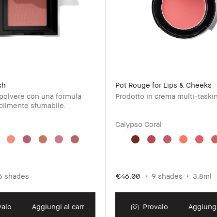
sh
Pot Rouge for Lips & Cheeks
 polvere con una formula
Prodotto in crema multi-taski
acilmente sfumabile.
Calypso Coral
5 shades
€46.00
9 shades
3.8ml
alo
Aggiungi al carrello
Provalo