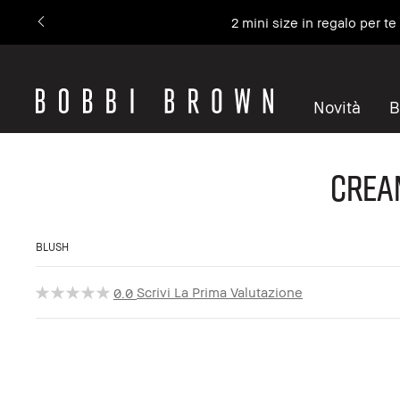
2 mini size in regalo per t
Novità
B
Cream
BLUSH
Scrivi La Prima Valutazione
0.0
Collezione di San Valentino