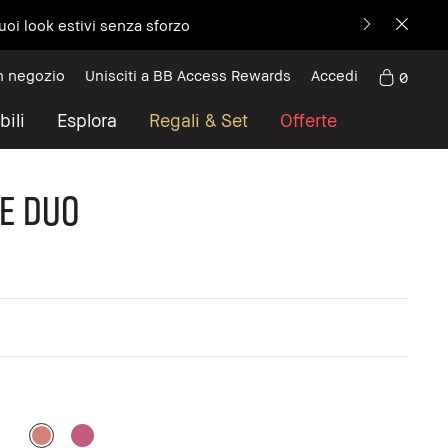
uoi look estivi senza sforzo
n negozio
Unisciti a BB Access Rewards
Accedi
0
bili
Esplora
Regali & Set
Offerte
e Duo