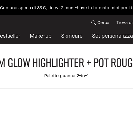
e Con una spesa di 89€, ricevi 2 must-have in formato mini per i t
Cerca
Trova u
estseller
Make-up
Skincare
Set personalizza
 Glow Highlighter + Pot Roug
Palette guance 2-in-1