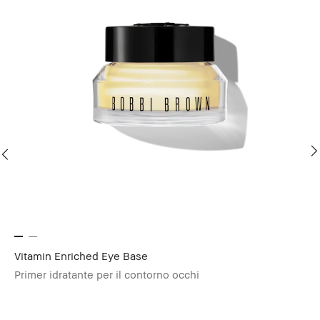
Vitamin Enriched Eye Base
Lo
Primer idratante per il contorno occhi
Il
€4