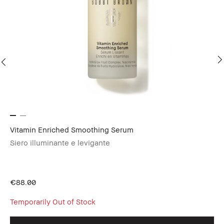
Vitamin Enriched Smoothing Serum
Vi
Siero illuminante e levigante
Pr
€88.00
€6
Temporarily Out of Stock