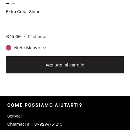
Extra Color Shine
Ex
Si
€45.00
12 shades
€4
Nude Mauve
Aggiungi al carrello
COME POSSIAMO AIUTARTI?
Scrivici
Chiamaci al +390294751216