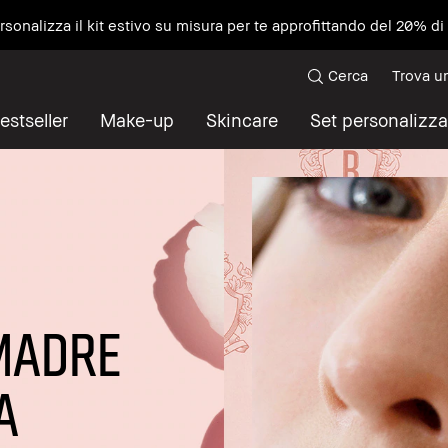
ersonalizza il kit estivo su misura per te approfittando del 20% d
Cerca
Trova u
estseller
Make-up
Skincare
Set personalizza
MADRE
A