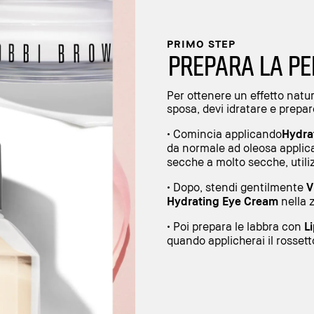
PRIMO STEP
PREPARA LA PE
Per ottenere un effetto natur
sposa, devi idratare e prepare
• Comincia applicando
Hydra
da normale ad oleosa applica
secche a molto secche, utili
• Dopo, stendi gentilmente
V
Hydrating Eye Cream
nella 
• Poi prepara le labbra con
L
quando applicherai il rossett