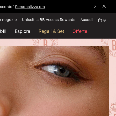
i sconto²
Personalizza ora
n negozio
Unisciti a BB Access Rewards
Accedi
0
bili
Esplora
Regali & Set
Offerte