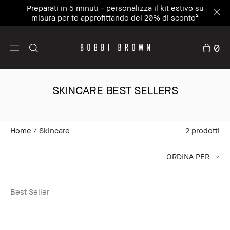
Preparati in 5 minuti - personalizza il kit estivo su
misura per te approfittando del 20% di sconto²
0
SKINCARE BEST SELLERS
Home
Skincare
2
prodotti
ORDINA PER
Best Seller