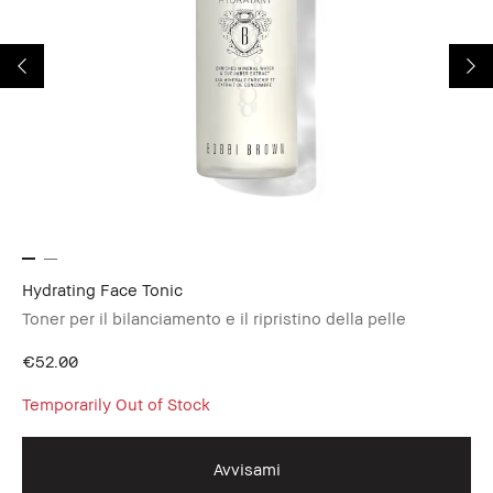
Hydrating Face Tonic
Hy
Toner per il bilanciamento e il ripristino della pelle
Id
€52.00
€7
Temporarily Out of Stock
Te
Avvisami