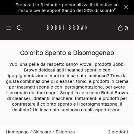
Preparati in 5 minuti - personalizza il kit estivo su
misura per te approfittando del 20% di sconto²
0
Colorito Spento e Disomogeneo
Vuoi una pelle dall'aspetto sano? Prova i prodotti Bobbi
Brown deidcati agli incarnati spenti e con
iperpigmentazione. Vuoi un incarnato luminoso? Trova la
giusta combinazione di cleanser, tonici e prodotti in crema
per incarnati spenti e con iperpigmentazione, per avere
l'incarnato dei tuoi sogni. Scopri la selezione Bobbi Brown
di cleanser, idratanti, maschere, trattamenti e prodotti per
contrastare il colorito spento e l'iperpigmentazone. Il
risultato? Un incarnato luminoso e dall'aspetto sano.
Homepage
Skincare
Esigenza
2
prodotti