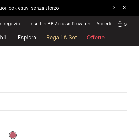
uoi look estivi senza sforzo
n negozio
Unisciti a BB Access Rewards
Accedi
0
bili
Esplora
Regali & Set
Offerte