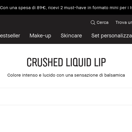
e Con una spesa di 89€, ricevi 2 must-have in formato mini per i t
Cerca
Trova u
estseller
Make-up
Skincare
Set personalizza
Crushed Liquid Lip
Colore intenso e lucido con una sensazione di balsamica