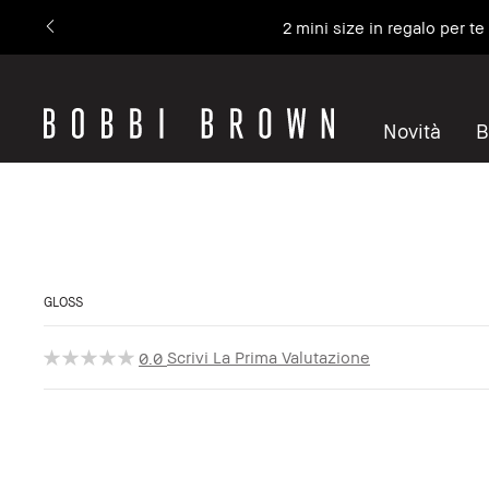
2 mini size in regalo per t
Novità
B
GLOSS
Scrivi La Prima Valutazione
0.0