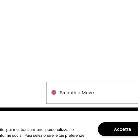
Smoothie Move
L MIO BOBBI BROWN
Accetta
 sito, per mostrarti annunci personalizzati o
taforme social. Puoi selezionare le tue preferenze
mio profilo