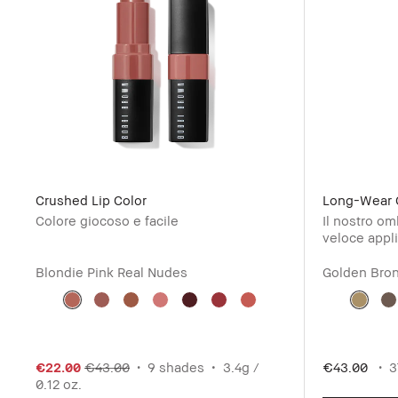
Crushed Lip Color
Long-Wear 
Colore giocoso e facile
Il nostro om
veloce appl
Blondie Pink
Real Nudes
Golden Bro
€22.00
€43.00
9 shades
3.4g /
€43.00
3
0.12 oz.