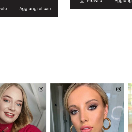
Provalo
alo
Aggiungi al carrello