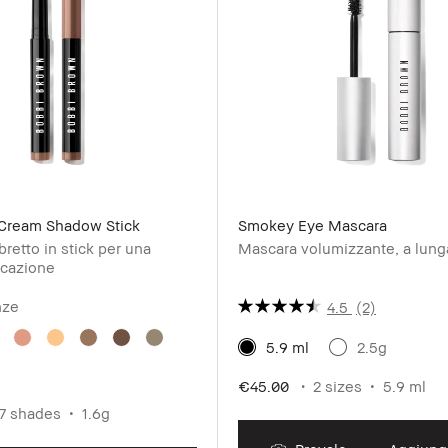
Cream Shadow Stick
Smokey Eye Mascara
bretto in stick per una
Mascara volumizzante, a lung
icazione
nze
4.5
(2)
5.9 ml
2.5g
€45.00
2 sizes
5.9 ml
7 shades
1.6g