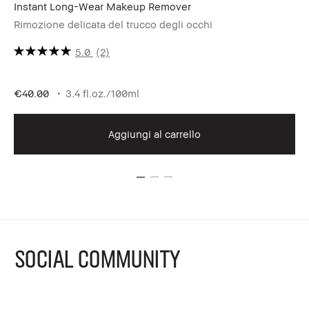
Instant Long-Wear Makeup Remover
Sm
Rimozione delicata del trucco degli occhi
Ma
5.0
(2)
€40.00
3.4 fl.oz./100ml
€4
Aggiungi al carrello
SOCIAL COMMUNITY