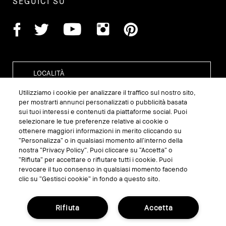
SEGUICI SU
Utilizziamo i cookie per analizzare il traffico sul nostro sito,
per mostrarti annunci personalizzati o pubblicità basata
sui tuoi interessi e contenuti da piattaforme social. Puoi
GESTISCI I COOKIE DEL SITO
selezionare le tue preferenze relative ai cookie o
ottenere maggiori informazioni in merito cliccando su
TERMINI E CONDIZIONI
“Personalizza” o in qualsiasi momento all’interno della
nostra “Privacy Policy”. Puoi cliccare su “Accetta” o
INFORMATIVA SULLA PRIVACY
“Rifiuta” per accettare o rifiutare tutti i cookie. Puoi
REGOLAMENTO PROMO
revocare il tuo consenso in qualsiasi momento facendo
clic su “Gestisci cookie” in fondo a questo sito.
RICICLA I TUOI PRODOTTI
Rifiuta
Accetta