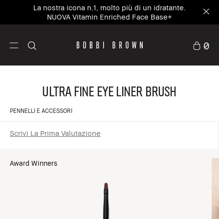
La nostra icona n.1, molto più di un idratante.
NUOVA Vitamin Enriched Face Base+
0
Ultra Fine Eye Liner Brush
PENNELLI E ACCESSORI
Scrivi La Prima Valutazione
Award Winners