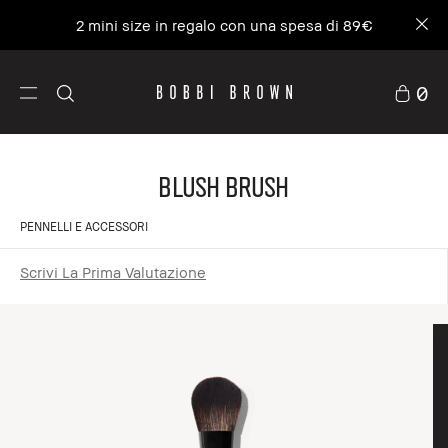
2 mini size in regalo con una spesa di 89€
0
Blush Brush
PENNELLI E ACCESSORI
Scrivi La Prima Valutazione