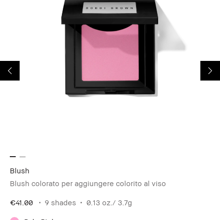
Blush
Sk
Blush colorato per aggiungere colorito al viso
Mu
€41.00
9 shades
0.13 oz./ 3.7g