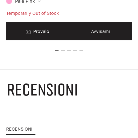
Pale Pink
€3
Temporarily Out of Stock
Provalo
Avvisami
RECENSIONI
RECENSIONI