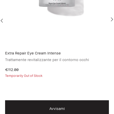
Extra Repair Eye Cream Intense
Ex
Trattamente revitalizzante per il contorno occhi
cr
€112.00
€1
Temporarily Out of Stock
Avvisami