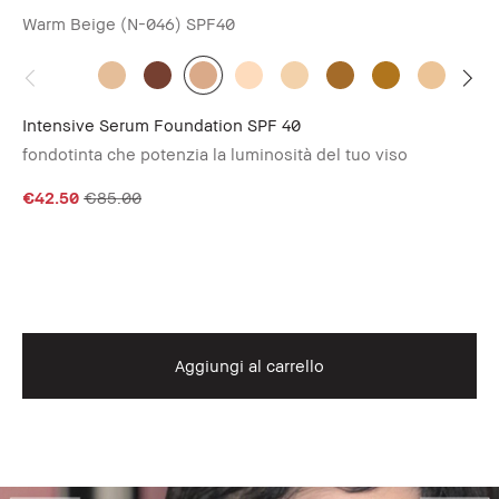
Vi
Warm Beige (N-046)
SPF40
Pr
€6
Intensive Serum Foundation SPF 40
fondotinta che potenzia la luminosità del tuo viso
€42.50
€85.00
Aggiungi al carrello