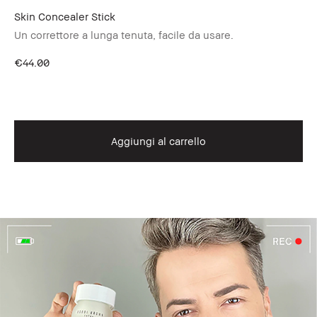
Skin Concealer Stick
Co
Un correttore a lunga tenuta, facile da usare.
Co
€44.00
€2
Aggiungi al carrello