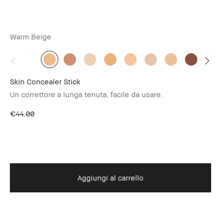
Warm Beige
Li
Skin Concealer Stick
Sk
Un correttore a lunga tenuta, facile da usare.
Qu
im
sc
€44.00
€4
Aggiungi al carrello