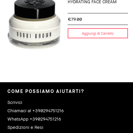
HYDRATING FACE CREAM
€79.00
Aggiungi Al Carrello
COME POSSIAMO AIUTARTI?
Scrivici
Chiamaci al +390294751216
WhatsApp +390294751216
Spedizioni e Resi