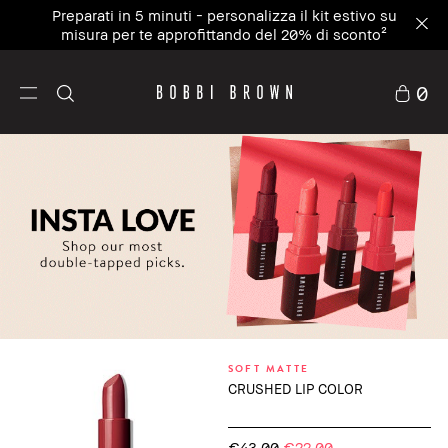
Preparati in 5 minuti - personalizza il kit estivo su
misura per te approfittando del 20% di sconto²
0
SOFT MATTE
CRUSHED LIP COLOR
€43.00
€22.00