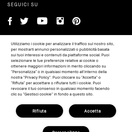
SEGUICI SU
Utilizziamo i cookie per analizzare il traffico sul nostro sito,
per mostrarti annunci personalizzati o pubblicità basata
sui tuoi interessi e contenuti da piattaforme social. Puoi
selezionare le tue preferenze relative ai cookie o
ottenere maggiori informazioni in merito cliccando su
“Personalizza” o in qualsiasi momento all’interno della
GESTISCI I COOKIE DEL SITO
nostra “Privacy Policy”. Puoi cliccare su “Accetta” o
“Rifiuta” per accettare o rifiutare tutti i cookie. Puoi
TERMINI E CONDIZIONI
revocare il tuo consenso in qualsiasi momento facendo
INFORMATIVA SULLA PRIVACY
clic su “Gestisci cookie” in fondo a questo sito.
REGOLAMENTO PROMO
Rifiuta
Accetta
RICICLA I TUOI PRODOTTI