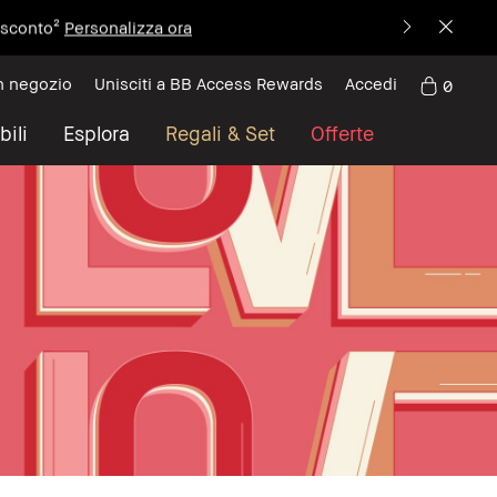
i sconto²
Personalizza ora
n negozio
Unisciti a BB Access Rewards
Accedi
0
bili
Esplora
Regali & Set
Offerte