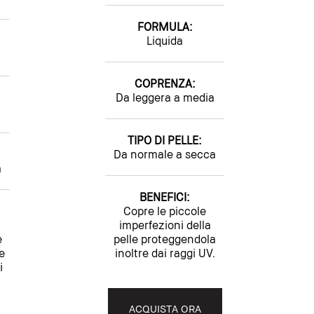
FORMULA:
Liquida
COPRENZA:
Da leggera a media
TIPO DI PELLE:
Da normale a secca
a
BENEFICI:
Copre le piccole
imperfezioni della
e
pelle proteggendola
e
inoltre dai raggi UV.
i
ACQUISTA ORA