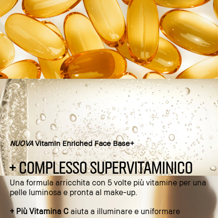
NUOVA
Vitamin Enriched Face Base+
+ COMPLESSO SUPERVITAMINICO
Una formula arricchita con 5 volte più vitamine per una
pelle luminosa e pronta al make-up.
+ Più Vitamina C
aiuta a illuminare e uniformare