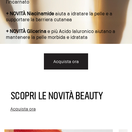
l'incarnato
+ NOVITÀ Niacinamide
aiuta a idratare la pelle e a
supportare la barriera cutanea
+ NOVITÀ Glicerina
e più Acido Ialuronico aiutano a
mantenere la pelle morbida e idratata
Acquista ora
SCOPRI LE NOVITÀ BEAUTY
Acquista ora