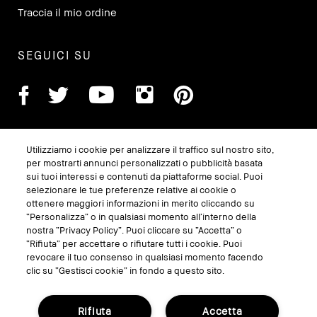
Traccia il mio ordine
SEGUICI SU
Utilizziamo i cookie per analizzare il traffico sul nostro sito,
per mostrarti annunci personalizzati o pubblicità basata
sui tuoi interessi e contenuti da piattaforme social. Puoi
selezionare le tue preferenze relative ai cookie o
ottenere maggiori informazioni in merito cliccando su
“Personalizza” o in qualsiasi momento all’interno della
GESTISCI I COOKIE DEL SITO
nostra “Privacy Policy”. Puoi cliccare su “Accetta” o
TERMINI E CONDIZIONI
“Rifiuta” per accettare o rifiutare tutti i cookie. Puoi
revocare il tuo consenso in qualsiasi momento facendo
INFORMATIVA SULLA PRIVACY
clic su “Gestisci cookie” in fondo a questo sito.
REGOLAMENTO PROMO
Rifiuta
Accetta