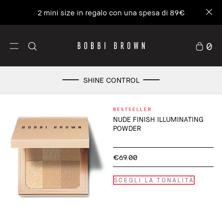
2 mini size in regalo con una spesa di 89€
0
SHINE CONTROL
BESTSELLER
NUDE FINISH ILLUMINATING
POWDER
€69.00
SCEGLI LA TONALITÀ