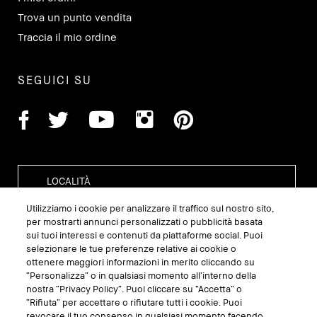
Trova un punto vendita
Traccia il mio ordine
SEGUICI SU
Utilizziamo i cookie per analizzare il traffico sul nostro sito,
per mostrarti annunci personalizzati o pubblicità basata
sui tuoi interessi e contenuti da piattaforme social. Puoi
GESTISCI I COOKIE DEL SITO
selezionare le tue preferenze relative ai cookie o
ottenere maggiori informazioni in merito cliccando su
TERMINI E CONDIZIONI
“Personalizza” o in qualsiasi momento all’interno della
nostra “Privacy Policy”. Puoi cliccare su “Accetta” o
INFORMATIVA SULLA PRIVACY
“Rifiuta” per accettare o rifiutare tutti i cookie. Puoi
REGOLAMENTO PROMO
revocare il tuo consenso in qualsiasi momento facendo