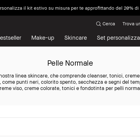
ersonalizza il kit estivo su misura per te approfittando del 20% d
Cerca
Trova u
estseller
Make-up
Skincare
Set personalizza
Pelle Normale
 nostra linea skincare, che comprende cleanser, tonici, creme vi
le, come punti neri, colorito spento, secchezza e segni del tempo
reme viso, creme colorate, tonici e fondotinta per pelli normal