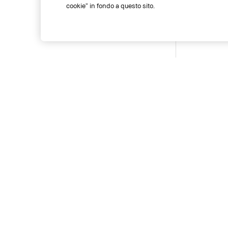
cookie” in fondo a questo sito.
Temporarily Out of Stock
Temporarily O