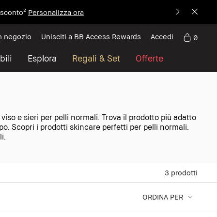
i sconto²
Personalizza ora
n negozio
Unisciti a BB Access Rewards
Accedi
0
bili
Esplora
Regali & Set
Offerte
so e sieri per pelli normali. Trova il prodotto più adatto
. Scopri i prodotti skincare perfetti per pelli normali.
i.
3
prodotti
ORDINA PER