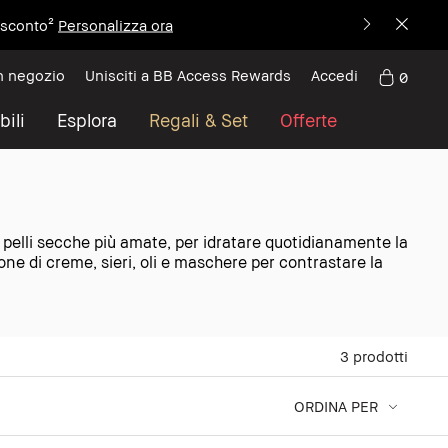
i sconto²
Personalizza ora
n negozio
Unisciti a BB Access Rewards
Accedi
0
bili
Esplora
Regali & Set
Offerte
r pelli secche più amate, per idratare quotidianamente la
zione di creme, sieri, oli e maschere per contrastare la
3
prodotti
ORDINA PER