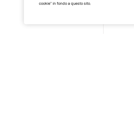
cookie” in fondo a questo sito.
Temporarily Out of Stock
Temporarily O