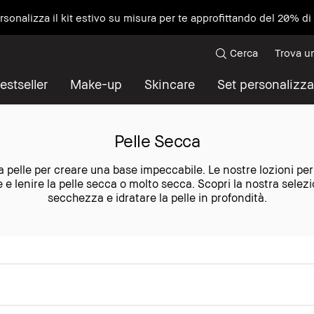
ersonalizza il kit estivo su misura per te approfittando del 20% d
Cerca
Trova u
estseller
Make-up
Skincare
Set personalizza
Pelle Secca
 la pelle per creare una base impeccabile. Le nostre lozioni pe
are e lenire la pelle secca o molto secca. Scopri la nostra sele
secchezza e idratare la pelle in profondità.