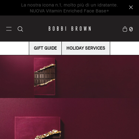
La nostra icona n.1, molto più di un idratante.
NUOVA Vitamin Enriched Face Base+
0
GIFT GUIDE
HOLIDAY SERVICES