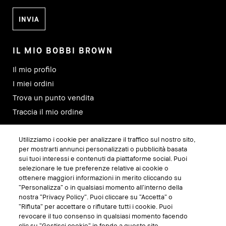
IL MIO BOBBI BROWN
Il mio profilo
I miei ordini
Trova un punto vendita
Traccia il mio ordine
Utilizziamo i cookie per analizzare il traffico sul nostro sito,
SEGUICI SU
per mostrarti annunci personalizzati o pubblicità basata
sui tuoi interessi e contenuti da piattaforme social. Puoi
selezionare le tue preferenze relative ai cookie o
ottenere maggiori informazioni in merito cliccando su
“Personalizza” o in qualsiasi momento all’interno della
nostra “Privacy Policy”. Puoi cliccare su “Accetta” o
“Rifiuta” per accettare o rifiutare tutti i cookie. Puoi
revocare il tuo consenso in qualsiasi momento facendo
clic su “Gestisci cookie” in fondo a questo sito.