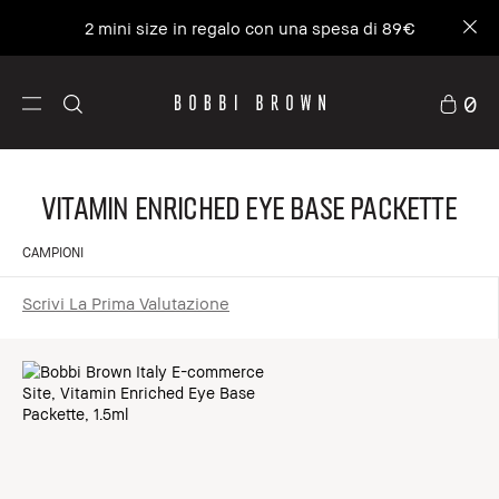
2 mini size in regalo con una spesa di 89€
0
Vitamin Enriched Eye Base Packette
CAMPIONI
Scrivi La Prima Valutazione