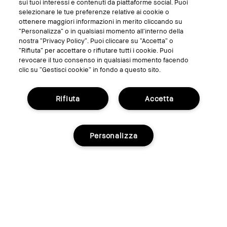
sui tuoi interessi e contenuti da piattaforme social. Puoi
selezionare le tue preferenze relative ai cookie o
ottenere maggiori informazioni in merito cliccando su
“Personalizza” o in qualsiasi momento all’interno della
nostra “Privacy Policy”. Puoi cliccare su “Accetta” o
“Rifiuta” per accettare o rifiutare tutti i cookie. Puoi
revocare il tuo consenso in qualsiasi momento facendo
clic su “Gestisci cookie” in fondo a questo sito.
Rifiuta
Accetta
GESTISCI I COOKIE DEL SITO
TERMINI E CONDIZIONI
Personalizza
INFORMATIVA SULLA PRIVACY
REGOLAMENTO PROMO
RICICLA I TUOI PRODOTTI
© Bobbi Brown Professional Cosmetics, Inc.