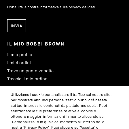
Consulta la nostra informativa sulla privacy dei dati
IL MIO BOBBI BROWN
Il mio profilo
I miei ordini
Trova un punto vendita
Traccia il mio ordine
Utilizziamo i cookie per analizzare il traffico sul nostro sito,
SEGUICI SU
per mostrarti annunci personalizzati o pubblicità basata
sui tuoi interessi e contenuti da piattaforme social. Puoi
selezionare le tue preferenze relative ai cookie o
ottenere maggiori informazioni in merito cliccando su
“Personalizza” o in qualsiasi momento all’interno della
nostra “Privacy Policy”. Puoi cliccare su “Accetta” o