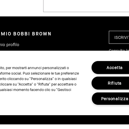
L MIO BOBBI BROWN
mio profilo
Consulta la
iei ordini
ova un punto vendita
Accetta
 sito, per mostrarti annunci personalizzati o
ccia il mio ordine
taforme social. Puoi selezionare le tue preferenze
erito cliccando su “Personalizza” o in qualsiasi
Rifiuta
liccare su “Accetta” o “Rifiuta” per accettare o
n qualsiasi momento facendo clic su “Gestisci
SEGUIC
Personalizza