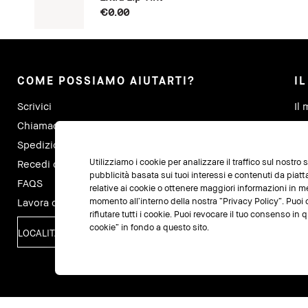
€0.00
COME POSSIAMO AIUTARTI?
I
Scrivici
Il 
Chiamaci al +390294751216
I m
Spedizioni e Resi
Tr
Utilizziamo i cookie per analizzare il traffico sul nostro
Recedi dal contratto qui
Tra
pubblicità basata sui tuoi interessi e contenuti da piat
FAQS
relative ai cookie o ottenere maggiori informazioni in m
Lavora con noi
momento all’interno della nostra “Privacy Policy”. Puoi c
rifiutare tutti i cookie. Puoi revocare il tuo consenso i
cookie” in fondo a questo sito.
LOCALITÀ