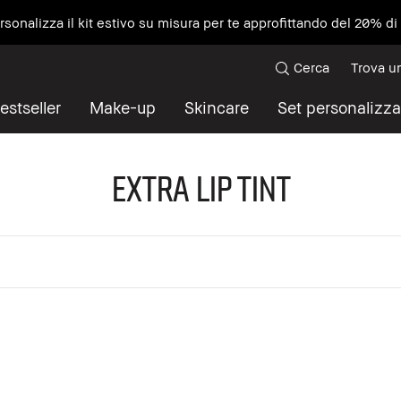
ersonalizza il kit estivo su misura per te approfittando del 20% d
Cerca
Trova u
estseller
Make-up
Skincare
Set personalizza
Extra Lip Tint