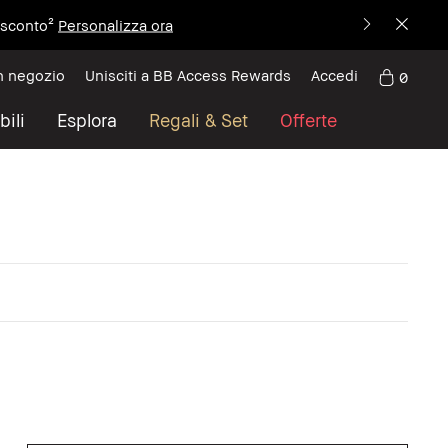
i sconto²
Personalizza ora
n negozio
Unisciti a BB Access Rewards
Accedi
0
bili
Esplora
Regali & Set
Offerte