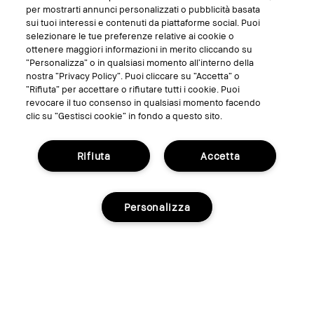
SEGUICI SU
per mostrarti annunci personalizzati o pubblicità basata
sui tuoi interessi e contenuti da piattaforme social. Puoi
selezionare le tue preferenze relative ai cookie o
ottenere maggiori informazioni in merito cliccando su
“Personalizza” o in qualsiasi momento all’interno della
nostra “Privacy Policy”. Puoi cliccare su “Accetta” o
“Rifiuta” per accettare o rifiutare tutti i cookie. Puoi
revocare il tuo consenso in qualsiasi momento facendo
clic su “Gestisci cookie” in fondo a questo sito.
Rifiuta
Accetta
GESTISCI I COOKIE DEL SITO
TERMINI E CONDIZIONI
Personalizza
INFORMATIVA SULLA PRIVACY
REGOLAMENTO PROMO
RICICLA I TUOI PRODOTTI