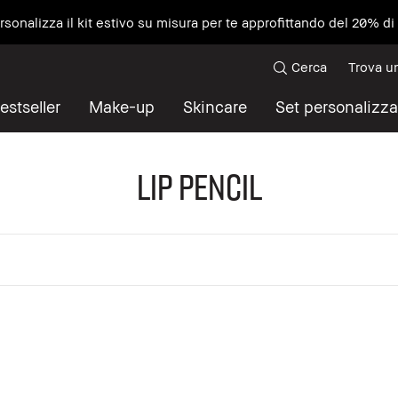
ersonalizza il kit estivo su misura per te approfittando del 20% d
Cerca
Trova u
estseller
Make-up
Skincare
Set personalizza
Lip Pencil