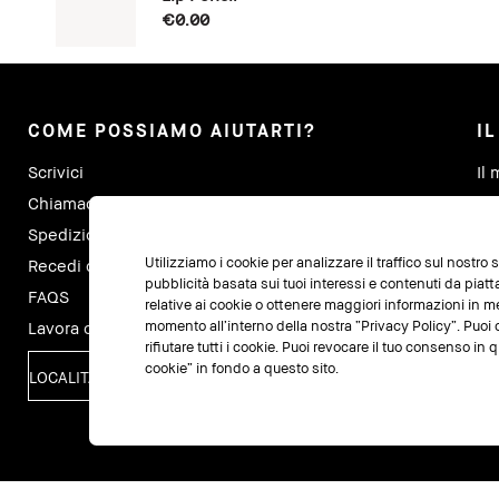
€0.00
COME POSSIAMO AIUTARTI?
I
Scrivici
Il 
Chiamaci al +390294751216
I m
Spedizioni e Resi
Tr
Utilizziamo i cookie per analizzare il traffico sul nostro
Recedi dal contratto qui
Tra
pubblicità basata sui tuoi interessi e contenuti da piat
FAQS
relative ai cookie o ottenere maggiori informazioni in m
Lavora con noi
momento all’interno della nostra “Privacy Policy”. Puoi c
rifiutare tutti i cookie. Puoi revocare il tuo consenso i
cookie” in fondo a questo sito.
LOCALITÀ