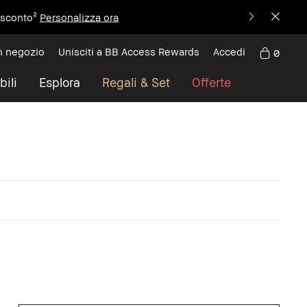
i sconto²
Personalizza ora
n negozio
Unisciti a BB Access Rewards
Accedi
0
bili
Esplora
Regali & Set
Offerte