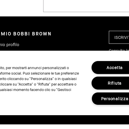
L MIO BOBBI BROWN
mio profilo
Consulta la
iei ordini
ova un punto vendita
Accetta
 sito, per mostrarti annunci personalizzati o
ccia il mio ordine
taforme social. Puoi selezionare le tue preferenze
erito cliccando su “Personalizza” o in qualsiasi
Rifiuta
liccare su “Accetta” o “Rifiuta” per accettare o
n qualsiasi momento facendo clic su “Gestisci
SEGUIC
Personalizza