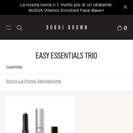
La nostra icona n.1, molto più di un idratante.
NUOVA Vitamin Enriched Face Base+
0
Easy Essentials Trio
CAMPIONI
Scrivi La Prima Valutazione