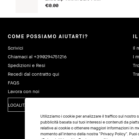
€0.00
COME POSSIAMO AIUTARTI?
I
Scrivici
Il 
Chiamaci al +390294751216
I m
Spedizioni e Resi
Tr
Recedi dal contratto qui
Tra
FAQS
Lavora con noi
LOCALITÀ
Utilizziamo i cookie per analizzare il traffico sul nostro
pubblicità basata sui tuoi interessi e contenuti da piat
relative ai cookie o ottenere maggiori informazioni in m
momento all’interno della nostra “Privacy Policy”. Puoi c