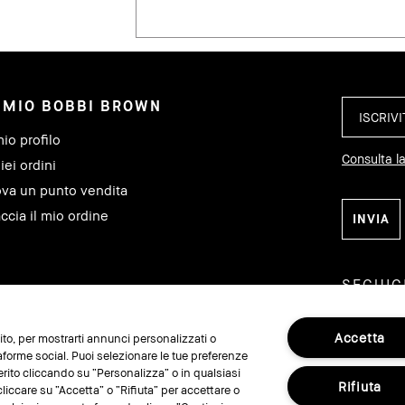
L MIO BOBBI BROWN
mio profilo
Consulta la
iei ordini
ova un punto vendita
ccia il mio ordine
SEGUIC
Accetta
 sito, per mostrarti annunci personalizzati o
taforme social. Puoi selezionare le tue preferenze
erito cliccando su “Personalizza” o in qualsiasi
Rifiuta
liccare su “Accetta” o “Rifiuta” per accettare o