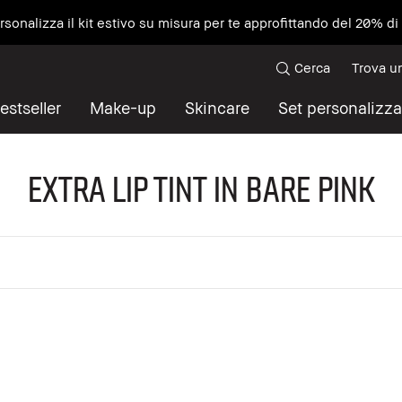
ersonalizza il kit estivo su misura per te approfittando del 20% d
Cerca
Trova u
estseller
Make-up
Skincare
Set personalizza
Extra Lip Tint in Bare Pink