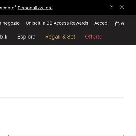
i sconto²
Personalizza ora
n negozio
Unisciti a BB Access Rewards
Accedi
0
bili
Esplora
Regali & Set
Offerte