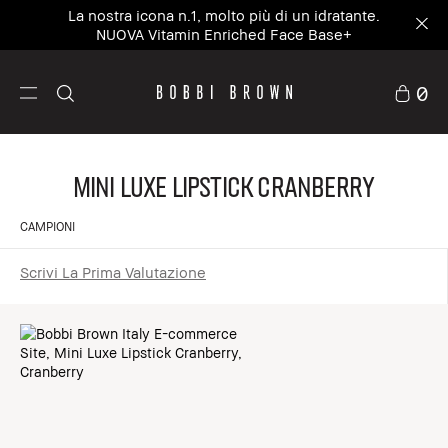
La nostra icona n.1, molto più di un idratante.
NUOVA Vitamin Enriched Face Base+
0
Mini Luxe Lipstick Cranberry
CAMPIONI
Scrivi La Prima Valutazione