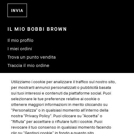
IL MIO BOBBI BROWN
Il mio profilo
I miei ordini
Trova un punto vendita
Traccia il mio ordine
Utilizziamo i cookie per analizzare il traffico sul nostro sito,
SEGUICI SU
per mostrarti annunci personalizzati o pubblicità basata
sui tuoi interessi e contenuti da piattaforme social. Puoi
selezionare le tue preferenze relative ai cookie o
ottenere maggiori informazioni in merito cliccando su
“Personalizza” o in qualsiasi momento all’interno della
nostra “Privacy Policy”. Puoi cliccare su “Accetta” o
“Rifiuta” per accettare o rifiutare tutti i cookie. Puoi
revocare il tuo consenso in qualsiasi momento facendo
clic su “Gestisci cookie” in fondo a questo sito.