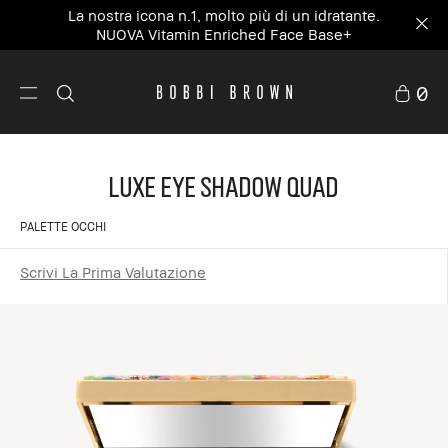
La nostra icona n.1, molto più di un idratante.
NUOVA Vitamin Enriched Face Base+
0
LUXE EYE SHADOW QUAD
PALETTE OCCHI
Scrivi La Prima Valutazione