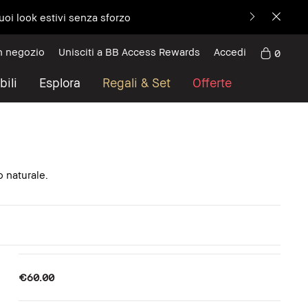
uoi look estivi senza sforzo
n negozio
Unisciti a BB Access Rewards
Accedi
0
bili
Esplora
Regali & Set
Offerte
 naturale.
€60.00