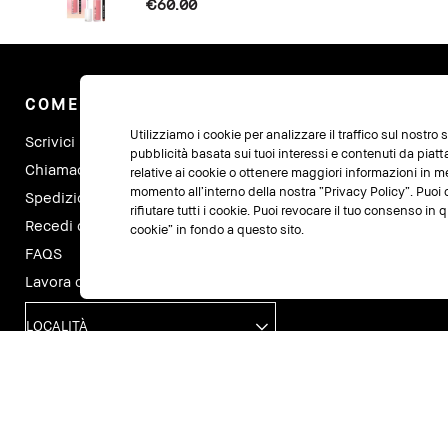
€60.00
COME POSSIAMO AIUTARTI?
I
Utilizziamo i cookie per analizzare il traffico sul nostro
Scrivici
Il 
pubblicità basata sui tuoi interessi e contenuti da piat
Chiamaci al +390294751216
I m
relative ai cookie o ottenere maggiori informazioni in m
momento all’interno della nostra “Privacy Policy”. Puoi c
Spedizioni e Resi
Tr
rifiutare tutti i cookie. Puoi revocare il tuo consenso i
Recedi dal contratto qui
Tra
cookie” in fondo a questo sito.
FAQS
Lavora con noi
LOCALITÀ