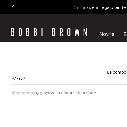
2 mini size in regalo per t
Novità
B
La combo l
MAKEUP
Scrivi La Prima Valutazione
0.0
Novità