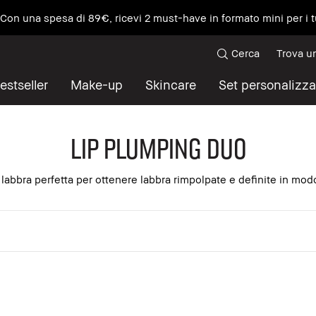
e Con una spesa di 89€, ricevi 2 must-have in formato mini per i t
Cerca
Trova u
estseller
Make-up
Skincare
Set personalizza
Lip Plumping Duo
abbra perfetta per ottenere labbra rimpolpate e definite in modo